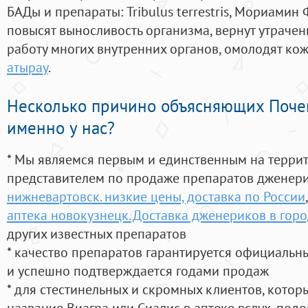
БАДы и препараты:
Tribulus terrestris, Мориамин
повысят выносливость организма, вернут утрачен
работу многих внутренних органов, омолодят кожу
атырау
.
Несколько причино объясняющих Поче
именно у нас?
* Мы являемся первым и единственным на терри
представителем по продаже препаратов дженер
нижневартовск. низкие цены, доставка по России
аптека новокузнецк. Доставка дженериков в гор
других известных препаратов
* качество препаратов гарантируется официаль
и успешно подтверждается годами продаж
* для стестинельных и скромных клиентов, кото
название Виагра или Сиалис в аптеке вслух, под