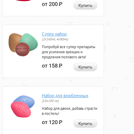
от 200
Р
Купить
Супер набор
(2х160мг, 4х80мг)
Попробуй все супер препараты
для усиления эрекции и
продления полового акта!
от 158
Р
Купить
Набор для влюбленных
(10х100 мг)
Набор для двоих, добавь страсти
в постель!
от 120
Р
Купить